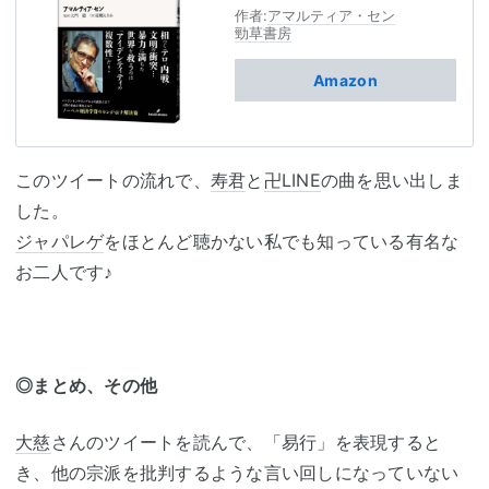
作者:
アマルティア・セン
勁草書房
Amazon
このツイートの流れで、
寿君
と
卍LINE
の曲を思い出しま
した。
ジャパレゲ
をほとんど聴かない私でも知っている有名な
お二人です♪
◎まとめ、その他
大慈
さんのツイートを読んで、「易行」を表現すると
き、他の宗派を批判するような言い回しになっていない